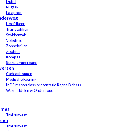
Duffel
Rugzak
Fastpack
nderweg
Hoofdlamp
Trail stokken
Stokkenzak
Veiligheid
Zonnebrillen
Zooltjes
Kompas
Startnummerband
versen
Cadeaubonnen
Medische Keuring
MDS masterclass presentatie Ragna Debats
Wasmiddelen & Onderhoud
ames
Trailrunvest
ren
Trailrunvest