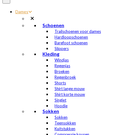
Dames
Schoenen
Trailschoenen voor dames
Hardloopschoenen
Barefoot schoenen
Slippers
Kleding
Windjas
Regenjas
Broeken
Regenbroek
Shorts
Shirt lange mouw
Shirt korte mouw
Singlet
Hoodie
Sokken
Sokken
Teensokken
Kuitstukken
Compressie kousen