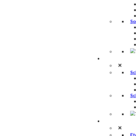
So
Trailschoenen
Sc
Sc
Accessoires
Et