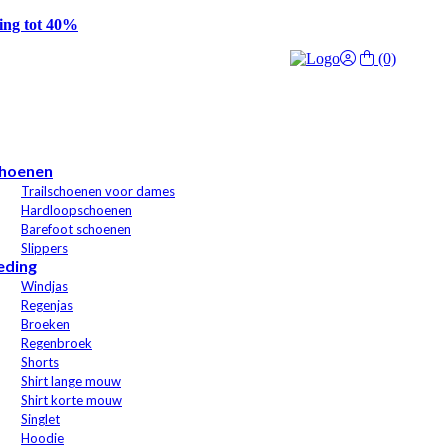
g tot 40%
(0)
hoenen
Trailschoenen voor dames
Hardloopschoenen
Barefoot schoenen
Slippers
eding
Windjas
Regenjas
Broeken
Regenbroek
Shorts
Shirt lange mouw
Shirt korte mouw
Singlet
Hoodie