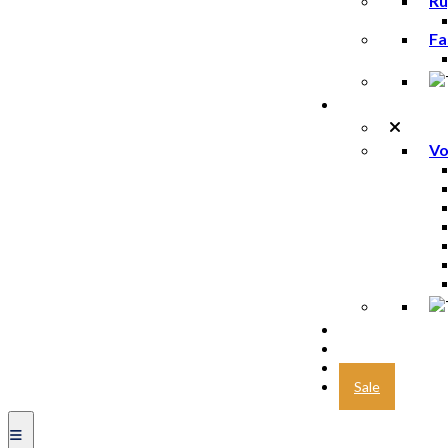
Ru
Fa
Voeding
Vo
Marathon des 
Trailrunning
Nieuw
Sale