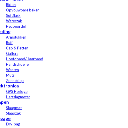
Bidon
Opvouwbare beker
Softflask
Waterzak
Heupgordel
eding
Armstukken
Buff
Cap & Petten
Gaiters
Hoofdband/Haarband
Handschoenen
Wanten
Muts
Zonneklep
ektronica
GPS Horloge
Hartslagmeter
apen
Slaapmat
Slaapzak
gage
Dry-bag