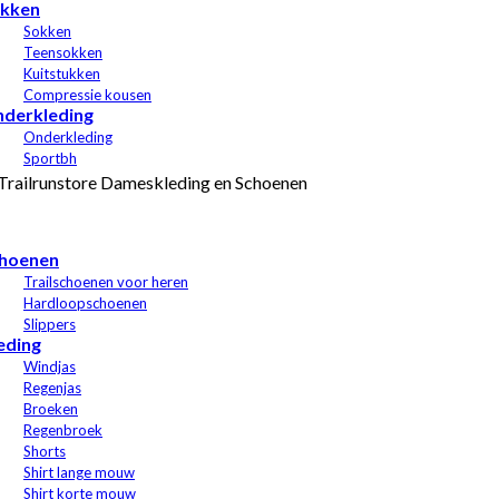
kken
Sokken
Teensokken
Kuitstukken
Compressie kousen
derkleding
Onderkleding
Sportbh
hoenen
Trailschoenen voor heren
Hardloopschoenen
Slippers
eding
Windjas
Regenjas
Broeken
Regenbroek
Shorts
Shirt lange mouw
Shirt korte mouw