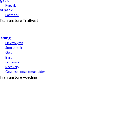
gzak
Rugzak
stpack
Fastpack
eding
Elektrolyten
Sportdrank
Gels
Bars
Glutenvrij
Recovery
Gevriesdroogde maaltijden
Sables