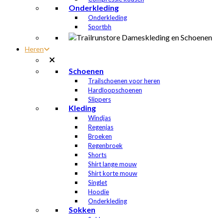
Onderkleding
Onderkleding
Sportbh
Heren
Schoenen
Trailschoenen voor heren
Hardloopschoenen
Slippers
Kleding
Windjas
Regenjas
Broeken
Regenbroek
Shorts
Shirt lange mouw
Shirt korte mouw
Singlet
Hoodie
Onderkleding
Sokken