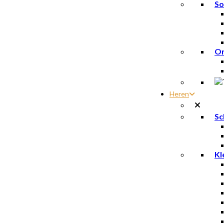
So
On
Heren
Sc
Kl