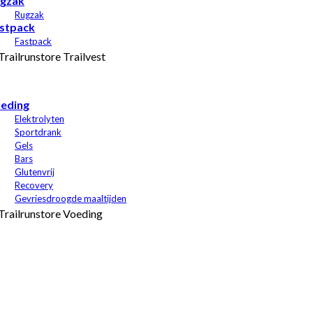
gzak
Rugzak
stpack
Fastpack
eding
Elektrolyten
Sportdrank
Gels
Bars
Glutenvrij
Recovery
Gevriesdroogde maaltijden
Sables