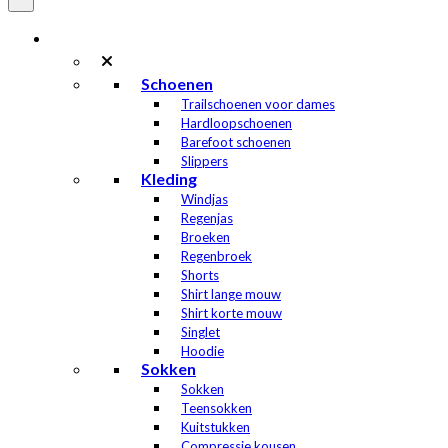
Dames
Schoenen
Trailschoenen voor dames
Hardloopschoenen
Barefoot schoenen
Slippers
Kleding
Windjas
Regenjas
Broeken
Regenbroek
Shorts
Shirt lange mouw
Shirt korte mouw
Singlet
Hoodie
Sokken
Sokken
Teensokken
Kuitstukken
Compressie kousen