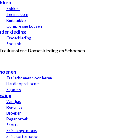
kken
Sokken
Teensokken
Kuitstukken
Compressie kousen
derkleding
Onderkleding
Sportbh
hoenen
Trailschoenen voor heren
Hardloopschoenen
Slippers
eding
Windjas
Regenjas
Broeken
Regenbroek
Shorts
Shirt lange mouw
Shirt korte mouw