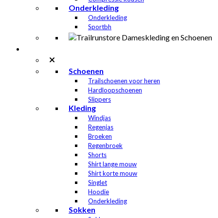
Onderkleding
Onderkleding
Sportbh
Heren
Schoenen
Trailschoenen voor heren
Hardloopschoenen
Slippers
Kleding
Windjas
Regenjas
Broeken
Regenbroek
Shorts
Shirt lange mouw
Shirt korte mouw
Singlet
Hoodie
Onderkleding
Sokken