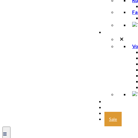
Ru
Fa
Voeding
Vo
Marathon des 
Trailrunning
Nieuw
Sale