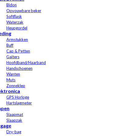
Bidon
Opvouwbare beker
Softflask
Waterzak
Heupgordel
eding
Armstukken
Buff
Cap & Petten
Gaiters
Hoofdband/Haarband
Handschoenen
Wanten
Muts
Zonneklep
ektronica
GPS Horloge
Hartslagmeter
apen
Slaapmat
Slaapzak
gage
Dry-bag