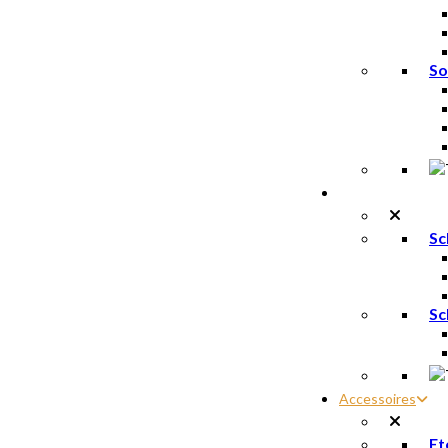
So
Trailschoenen
Sc
Sc
Accessoires
Et