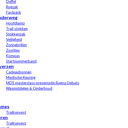
Duffel
Rugzak
Fastpack
nderweg
Hoofdlamp
Trail stokken
Stokkenzak
Veiligheid
Zonnebrillen
Zooltjes
Kompas
Startnummerband
versen
Cadeaubonnen
Medische Keuring
MDS masterclass presentatie Ragna Debats
Wasmiddelen & Onderhoud
ames
Trailrunvest
ren
Trailrunvest