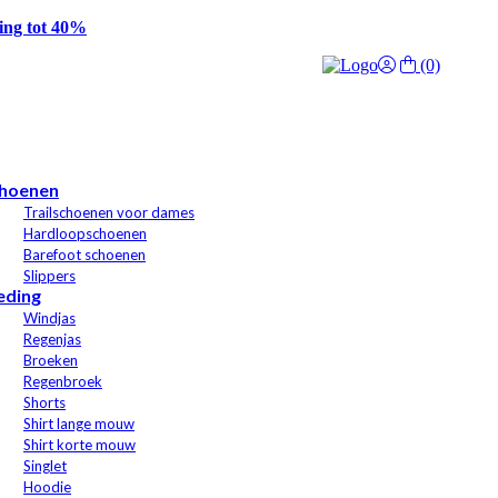
g tot 40%
(0)
hoenen
Trailschoenen voor dames
Hardloopschoenen
Barefoot schoenen
Slippers
eding
Windjas
Regenjas
Broeken
Regenbroek
Shorts
Shirt lange mouw
Shirt korte mouw
Singlet
Hoodie