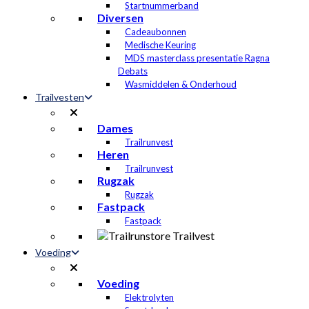
Startnummerband
Diversen
Cadeaubonnen
Medische Keuring
MDS masterclass presentatie Ragna
Debats
Wasmiddelen & Onderhoud
Trailvesten
Dames
Trailrunvest
Heren
Trailrunvest
Rugzak
Rugzak
Fastpack
Fastpack
Voeding
Voeding
Elektrolyten