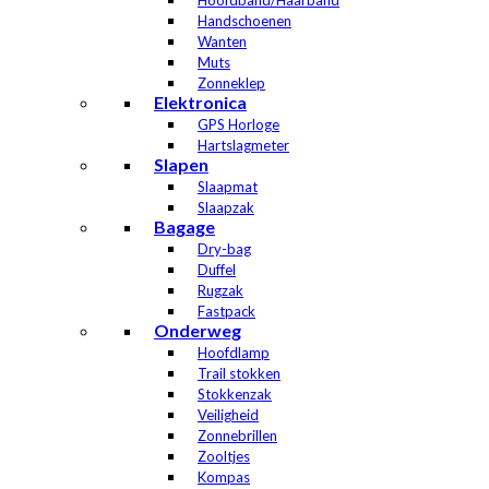
Hoofdband/Haarband
Handschoenen
Wanten
Muts
Zonneklep
Elektronica
GPS Horloge
Hartslagmeter
Slapen
Slaapmat
Slaapzak
Bagage
Dry-bag
Duffel
Rugzak
Fastpack
Onderweg
Hoofdlamp
Trail stokken
Stokkenzak
Veiligheid
Zonnebrillen
Zooltjes
Kompas