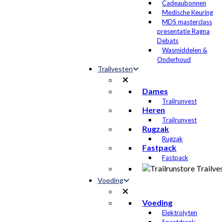
Cadeaubonnen
Medische Keuring
MDS masterclass
presentatie Ragna
Debats
Wasmiddelen &
Onderhoud
Trailvesten
Dames
Trailrunvest
Heren
Trailrunvest
Rugzak
Rugzak
Fastpack
Fastpack
Voeding
Voeding
Elektrolyten