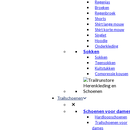
Regenjas
Broeken
Regenbroek
Shorts
Shirt lange mouw
Shirt korte mouw
Singlet
Hoodie
Onderkleding
Sokken
Sokken
Teensokken
Kuitstukken
Compressie kousen
Trailschoenen
Schoenen voor dame
Hardloopschoenen
Trailschoenen voor
dames