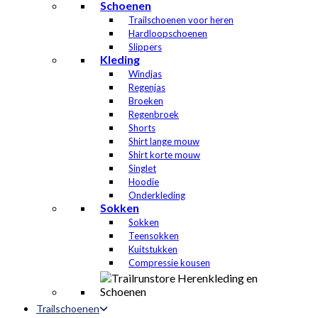
Schoenen
Trailschoenen voor heren
Hardloopschoenen
Slippers
Kleding
Windjas
Regenjas
Broeken
Regenbroek
Shorts
Shirt lange mouw
Shirt korte mouw
Singlet
Hoodie
Onderkleding
Sokken
Sokken
Teensokken
Kuitstukken
Compressie kousen
Trailschoenen