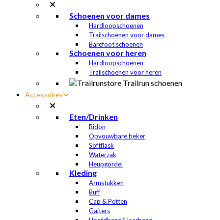
Schoenen voor dames
Hardloopschoenen
Trailschoenen voor dames
Barefoot schoenen
Schoenen voor heren
Hardloopschoenen
Trailschoenen voor heren
Accessoires
Eten/Drinken
Bidon
Opvouwbare beker
Softflask
Waterzak
Heupgordel
Kleding
Armstukken
Buff
Cap & Petten
Gaiters