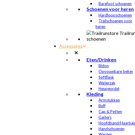
Barefoot schoenen
Schoenen voor heren
Hardloopschoenen
Trailschoenen voor
heren
Accessoires
Eten/Drinken
Bidon
Opvouwbare beker
Softflask
Waterzak
Heupgordel
Kleding
Armstukken
Buff
Cap & Petten
Gaiters
Hoofdband/Haarba
Handschoenen
Wanten