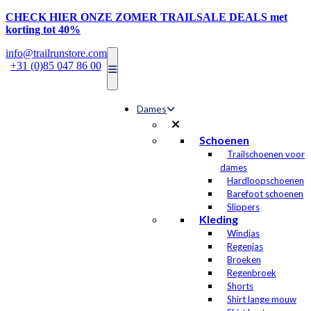
CHECK HIER ONZE ZOMER TRAILSALE DEALS met
korting tot 40%
info@trailrunstore.com
|
+31 (0)85 047 86 00
Dames
Schoenen
Trailschoenen voor
dames
Hardloopschoenen
Barefoot schoenen
Slippers
Kleding
Windjas
Regenjas
Broeken
Regenbroek
Shorts
Shirt lange mouw