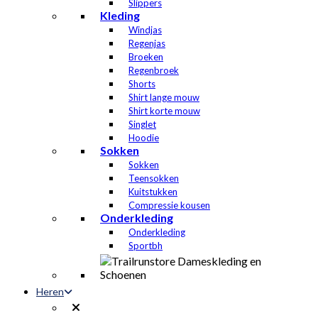
Slippers
Kleding
Windjas
Regenjas
Broeken
Regenbroek
Shorts
Shirt lange mouw
Shirt korte mouw
Singlet
Hoodie
Sokken
Sokken
Teensokken
Kuitstukken
Compressie kousen
Onderkleding
Onderkleding
Sportbh
Heren