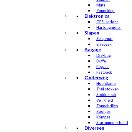
Muts
Zonneklep
Elektronica
GPS Horloge
Hartslagmeter
Slapen
Slaapmat
Slaapzak
Bagage
Dry-bag
Duffel
Rugzak
Fastpack
Onderweg
Hoofdlamp
Trail stokken
Stokkenzak
Veiligheid
Zonnebrillen
Zooltjes
Kompas
Startnummerband
Diversen