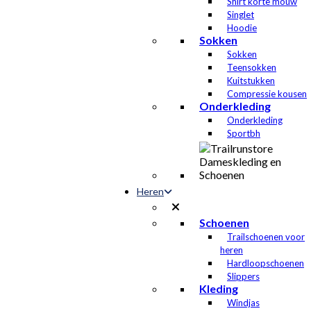
Shirt korte mouw
Singlet
Hoodie
Sokken
Sokken
Teensokken
Kuitstukken
Compressie kousen
Onderkleding
Onderkleding
Sportbh
Heren
Schoenen
Trailschoenen voor
heren
Hardloopschoenen
Slippers
Kleding
Windjas