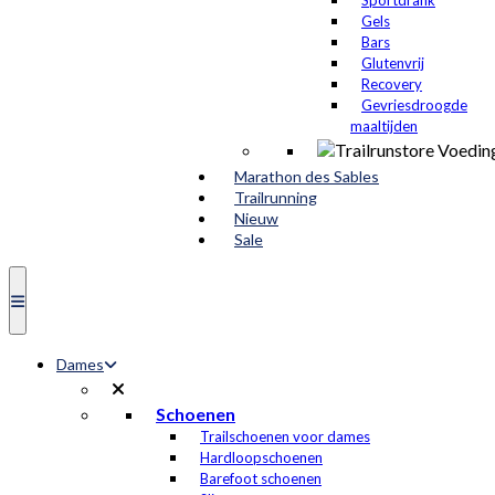
Sportdrank
Gels
Bars
Glutenvrij
Recovery
Gevriesdroogde
maaltijden
Marathon des Sables
Trailrunning
Nieuw
Sale
Dames
Schoenen
Trailschoenen voor dames
Hardloopschoenen
Barefoot schoenen