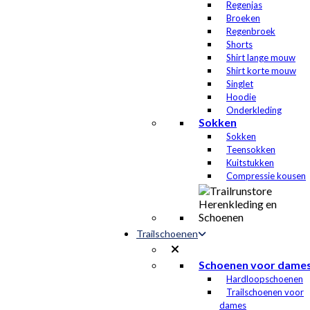
Regenjas
Broeken
Regenbroek
Shorts
Shirt lange mouw
Shirt korte mouw
Singlet
Hoodie
Onderkleding
Sokken
Sokken
Teensokken
Kuitstukken
Compressie kousen
Trailschoenen
Schoenen voor dame
Hardloopschoenen
Trailschoenen voor
dames