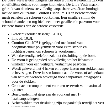
De Ultra Veste is een lichtgewicht ontwerp met waterdichte zakken
en efficiënte details voor lange kilometers. De Ultra Vesta maakt
gebruik van de nieuwste volledig aanpasbare vest-fit-technologie
met de ultra-duurzame Comfort Cinch ™ 3.0 en beschermende
mesh-panelen die schuren voorkomen. Een smallere snit in de
schouderbanden en rug biedt een meer getailleerde pasvorm voor
kleinere frames dan de eerdere vestversie.
Gewicht (zonder flessen): 1410 g
Inhoud: 10.3L
Comfort Cinch™ is geüpgraded met koord van
hoogmoleculair polyethyleen voor extra sterkte en
luchtgaaspaneel om schuren te voorkomen
Waterbestendige telefoonzak met ritssluiting op de borst.
De vorm is geüpgraded om volledig om het lichaam te
wikkelen voor een veiligere, vestachtige pasvorm.
Wordt geleverd met 4 haken en bugee-lussen om stokken aan
te bevestigen. Deze lussen kunnen aan de voor- of achterkant
van het vest worden bevestigd voor aanpasbare draagopties
voor de stokken.
Groot achtercompartiment voor een reservoir van maximaal
2,0 liter
Borstbanden met gesp aan de voorkant met T-
haakaanpassingen
Achterzakken met ritssluiting zijn toegankelijk terwijl het vest