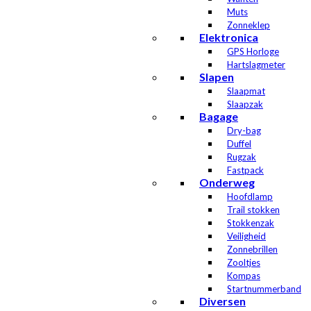
Muts
Zonneklep
Elektronica
GPS Horloge
Hartslagmeter
Slapen
Slaapmat
Slaapzak
Bagage
Dry-bag
Duffel
Rugzak
Fastpack
Onderweg
Hoofdlamp
Trail stokken
Stokkenzak
Veiligheid
Zonnebrillen
Zooltjes
Kompas
Startnummerband
Diversen