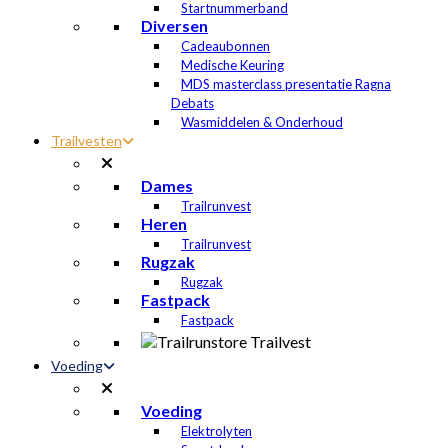
Startnummerband
Diversen
Cadeaubonnen
Medische Keuring
MDS masterclass presentatie Ragna
Debats
Wasmiddelen & Onderhoud
Trailvesten
Dames
Trailrunvest
Heren
Trailrunvest
Rugzak
Rugzak
Fastpack
Fastpack
Voeding
Voeding
Elektrolyten