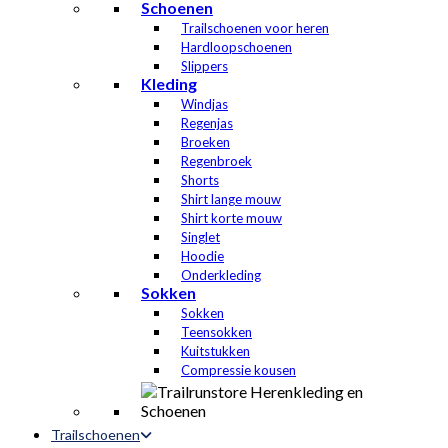
Schoenen
Trailschoenen voor heren
Hardloopschoenen
Slippers
Kleding
Windjas
Regenjas
Broeken
Regenbroek
Shorts
Shirt lange mouw
Shirt korte mouw
Singlet
Hoodie
Onderkleding
Sokken
Sokken
Teensokken
Kuitstukken
Compressie kousen
Trailschoenen