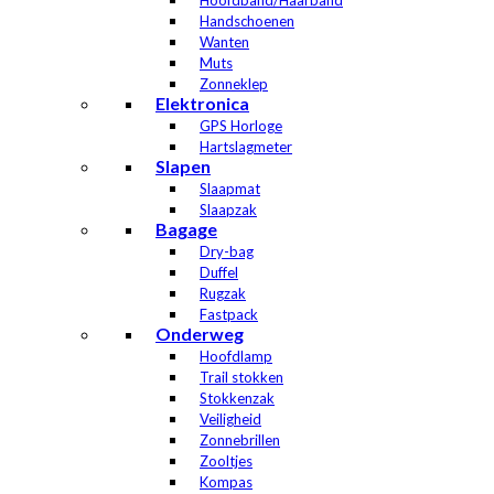
Hoofdband/Haarband
Handschoenen
Wanten
Muts
Zonneklep
Elektronica
GPS Horloge
Hartslagmeter
Slapen
Slaapmat
Slaapzak
Bagage
Dry-bag
Duffel
Rugzak
Fastpack
Onderweg
Hoofdlamp
Trail stokken
Stokkenzak
Veiligheid
Zonnebrillen
Zooltjes
Kompas