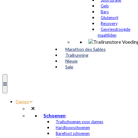
Sportdrank
Gels
Bars
Glutenvrij
Recovery
Gevriesdroogde
maaltijden
Marathon des Sables
Trailrunning
Nieuw
Sale
Dames
Schoenen
Trailschoenen voor dames
Hardloopschoenen
Barefoot schoenen