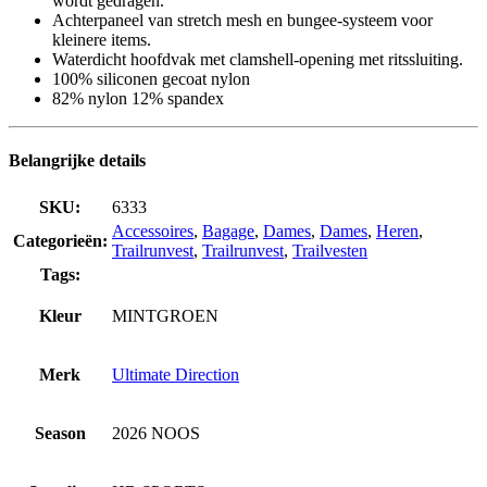
wordt gedragen.
Achterpaneel van stretch mesh en bungee-systeem voor
kleinere items.
Waterdicht hoofdvak met clamshell-opening met ritssluiting.
100% siliconen gecoat nylon
82% nylon 12% spandex
Belangrijke details
SKU:
6333
Accessoires
,
Bagage
,
Dames
,
Dames
,
Heren
,
Categorieën:
Trailrunvest
,
Trailrunvest
,
Trailvesten
Tags:
Kleur
MINTGROEN
Merk
Ultimate Direction
Season
2026 NOOS