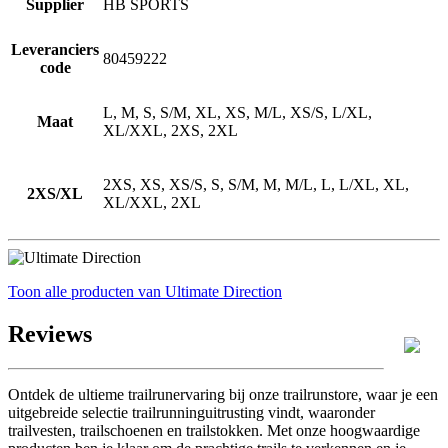
Supplier
HB SPORTS
Leveranciers
80459222
code
L, M, S, S/M, XL, XS, M/L, XS/S, L/XL,
Maat
XL/XXL, 2XS, 2XL
2XS, XS, XS/S, S, S/M, M, M/L, L, L/XL, XL,
2XS/XL
XL/XXL, 2XL
Toon alle producten van Ultimate Direction
Reviews
Ontdek de ultieme trailrunervaring bij onze trailrunstore, waar je een
uitgebreide selectie trailrunninguitrusting vindt, waaronder
trailvesten, trailschoenen en trailstokken. Met onze hoogwaardige