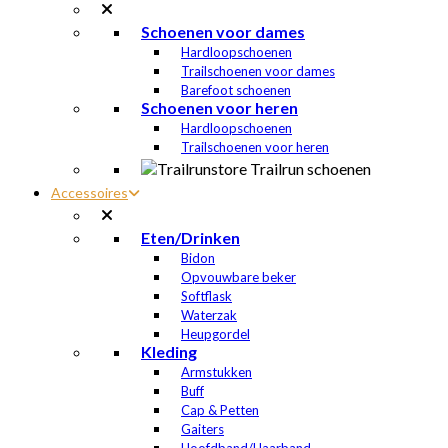
Schoenen voor dames
Hardloopschoenen
Trailschoenen voor dames
Barefoot schoenen
Schoenen voor heren
Hardloopschoenen
Trailschoenen voor heren
Accessoires
Eten/Drinken
Bidon
Opvouwbare beker
Softflask
Waterzak
Heupgordel
Kleding
Armstukken
Buff
Cap & Petten
Gaiters