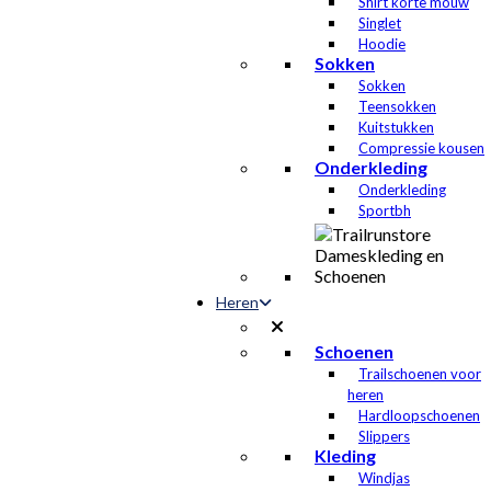
Shirt korte mouw
Singlet
Hoodie
Sokken
Sokken
Teensokken
Kuitstukken
Compressie kousen
Onderkleding
Onderkleding
Sportbh
Heren
Schoenen
Trailschoenen voor
heren
Hardloopschoenen
Slippers
Kleding
Windjas