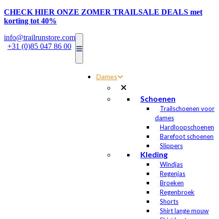
CHECK HIER ONZE ZOMER TRAILSALE DEALS met
korting tot 40%
info@trailrunstore.com
|
+31 (0)85 047 86 00
Dames
Schoenen
Trailschoenen voor
dames
Hardloopschoenen
Barefoot schoenen
Slippers
Kleding
Windjas
Regenjas
Broeken
Regenbroek
Shorts
Shirt lange mouw