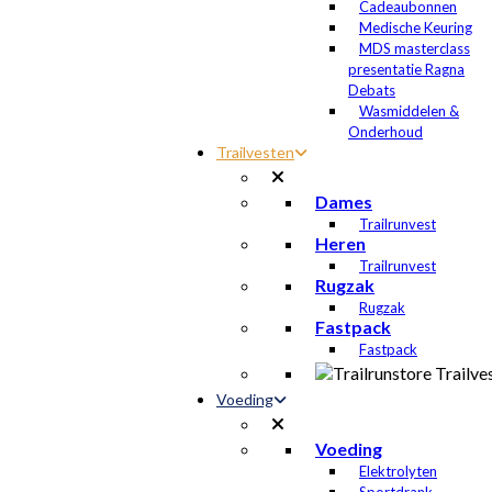
Cadeaubonnen
Medische Keuring
MDS masterclass
presentatie Ragna
Debats
Wasmiddelen &
Onderhoud
Trailvesten
Dames
Trailrunvest
Heren
Trailrunvest
Rugzak
Rugzak
Fastpack
Fastpack
Voeding
Voeding
Elektrolyten