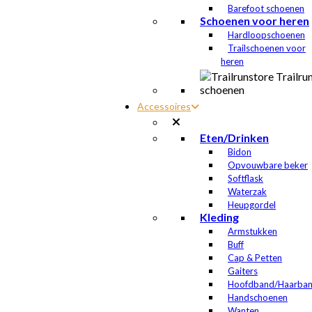
Barefoot schoenen
Schoenen voor heren
Hardloopschoenen
Trailschoenen voor
heren
Accessoires
Eten/Drinken
Bidon
Opvouwbare beker
Softflask
Waterzak
Heupgordel
Kleding
Armstukken
Buff
Cap & Petten
Gaiters
Hoofdband/Haarba
Handschoenen
Wanten