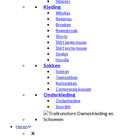
Slippers
Kleding
Windjas
Regenjas
Broeken
Regenbroek
Shorts
Shirt lange mouw
Shirt korte mouw
Singlet
Hoodie
Sokken
Sokken
Teensokken
Kuitstukken
Compressie kousen
Onderkleding
Onderkleding
Sportbh
Heren