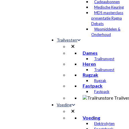
Cadeaubonnen
Medische Keuring
MDS masterclass
presentatie Ragna
Debats
Wasmiddelen &
Onderhoud
Trailvesten
Dames
Trailrunvest
Heren
Trailrunvest
Rugzak
Rugzak
Fastpack
Fastpack
Voeding
Voeding
Elektrolyten