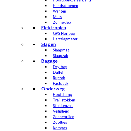
Hoofdband/Haarband
Handschoenen
Wanten
Muts
Zonneklep
Elektronica
GPS Horloge
Hartslagmeter
Slapen
Slaapmat
Slaapzak
Bagage
Dry-bag
Duffel
Rugzak
Fastpack
Onderweg
Hoofdlamp
Trail stokken
Stokkenzak
Veiligheid
Zonnebrillen
Zooltjes
Kompas