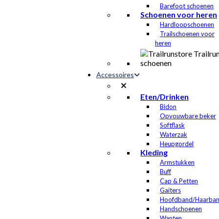
Barefoot schoenen
Schoenen voor heren
Hardloopschoenen
Trailschoenen voor
heren
Accessoires
Eten/Drinken
Bidon
Opvouwbare beker
Softflask
Waterzak
Heupgordel
Kleding
Armstukken
Buff
Cap & Petten
Gaiters
Hoofdband/Haarba
Handschoenen
Wanten