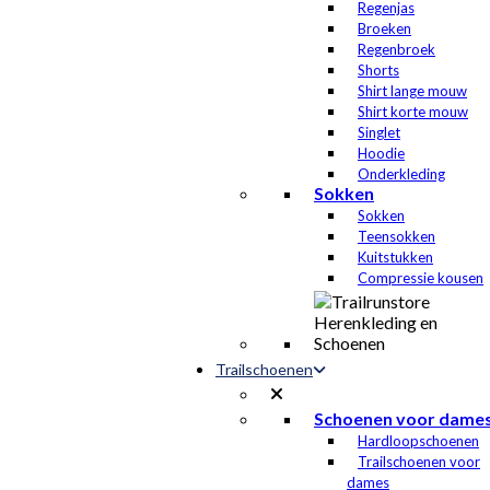
Regenjas
Broeken
Regenbroek
Shorts
Shirt lange mouw
Shirt korte mouw
Singlet
Hoodie
Onderkleding
Sokken
Sokken
Teensokken
Kuitstukken
Compressie kousen
Trailschoenen
Schoenen voor dame
Hardloopschoenen
Trailschoenen voor
dames