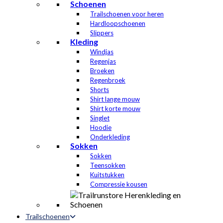
Schoenen
Trailschoenen voor heren
Hardloopschoenen
Slippers
Kleding
Windjas
Regenjas
Broeken
Regenbroek
Shorts
Shirt lange mouw
Shirt korte mouw
Singlet
Hoodie
Onderkleding
Sokken
Sokken
Teensokken
Kuitstukken
Compressie kousen
Trailschoenen