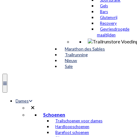
Sportdrank
Gels
Bars
Glutenvrij
Recovery
Gevriesdroogde
maaltijden
Marathon des Sables
Trailrunning
Nieuw
Sale
Dames
Schoenen
Trailschoenen voor dames
Hardloopschoenen
Barefoot schoenen