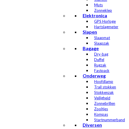
Muts
Zonneklep
Elektronica
GPS Horloge
Hartslagmeter
Slapen
Slaapmat
Slaapzak
Bagage
Dry-bag
Duffel
Rugzak
Fastpack
Onderweg
Hoofdlamp
Trail stokken
Stokkenzak
Veiligheid
Zonnebrillen
Zooltjes
Kompas
Startnummerband
Diversen