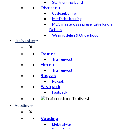
Startnummerband
Diversen
Cadeaubonnen
Medische Keuring
MDS masterclass presentatie Ragna
Debats
Wasmiddelen & Onderhoud
Trailvesten
Dames
Trailrunvest
Heren
Trailrunvest
Rugzak
Rugzak
Fastpack
Fastpack
Voeding
Voeding
Elektrolyten