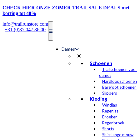
CHECK HIER ONZE ZOMER TRAILSALE DEALS met
korting tot 40%
info@trailrunstore.com
|
+31 (0)85 047 86 00
Dames
Schoenen
Trailschoenen voor
dames
Hardloopschoenen
Barefoot schoenen
Slippers
Kleding
Windjas
Regenjas
Broeken
Regenbroek
Shorts
Shirt lange mouw