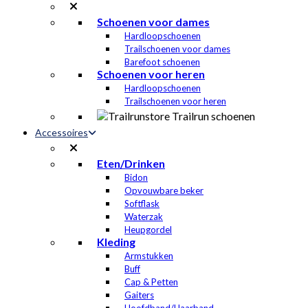
Schoenen voor dames
Hardloopschoenen
Trailschoenen voor dames
Barefoot schoenen
Schoenen voor heren
Hardloopschoenen
Trailschoenen voor heren
Accessoires
Eten/Drinken
Bidon
Opvouwbare beker
Softflask
Waterzak
Heupgordel
Kleding
Armstukken
Buff
Cap & Petten
Gaiters