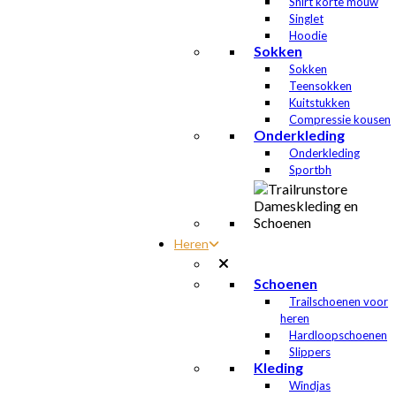
Shirt korte mouw
Singlet
Hoodie
Sokken
Sokken
Teensokken
Kuitstukken
Compressie kousen
Onderkleding
Onderkleding
Sportbh
Heren
Schoenen
Trailschoenen voor
heren
Hardloopschoenen
Slippers
Kleding
Windjas