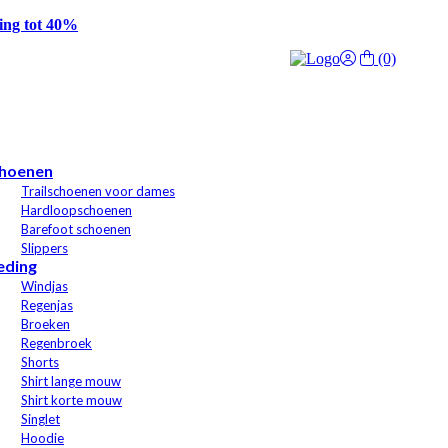
g tot 40%
(0)
hoenen
Trailschoenen voor dames
Hardloopschoenen
Barefoot schoenen
Slippers
eding
Windjas
Regenjas
Broeken
Regenbroek
Shorts
Shirt lange mouw
Shirt korte mouw
Singlet
Hoodie