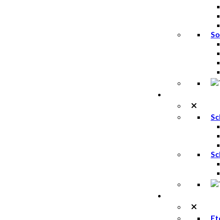
So
Trailschoenen
Sc
Sc
Accessoires
Et