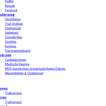
Duffel
Rugzak
Fastpack
nderweg
Hoofdlamp
Trail stokken
Stokkenzak
Veiligheid
Zonnebrillen
Zooltjes
Kompas
Startnummerband
versen
Cadeaubonnen
Medische Keuring
MDS masterclass presentatie Ragna Debats
Wasmiddelen & Onderhoud
ames
Trailrunvest
ren
Trailrunvest