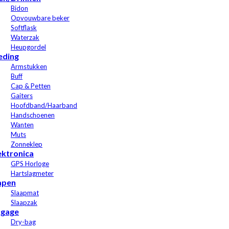
Bidon
Opvouwbare beker
Softflask
Waterzak
Heupgordel
eding
Armstukken
Buff
Cap & Petten
Gaiters
Hoofdband/Haarband
Handschoenen
Wanten
Muts
Zonneklep
ektronica
GPS Horloge
Hartslagmeter
apen
Slaapmat
Slaapzak
gage
Dry-bag