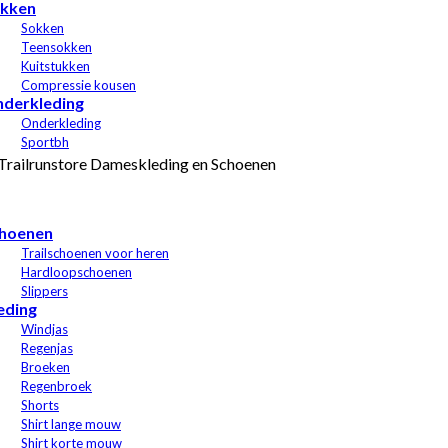
kken
Sokken
Teensokken
Kuitstukken
Compressie kousen
derkleding
Onderkleding
Sportbh
hoenen
Trailschoenen voor heren
Hardloopschoenen
Slippers
eding
Windjas
Regenjas
Broeken
Regenbroek
Shorts
Shirt lange mouw
Shirt korte mouw