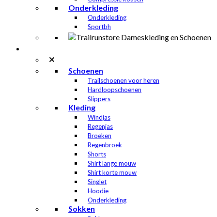
Onderkleding
Onderkleding
Sportbh
Heren
Schoenen
Trailschoenen voor heren
Hardloopschoenen
Slippers
Kleding
Windjas
Regenjas
Broeken
Regenbroek
Shorts
Shirt lange mouw
Shirt korte mouw
Singlet
Hoodie
Onderkleding
Sokken