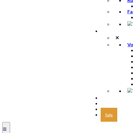
Ru
Fa
Voeding
Vo
Marathon des 
Trailrunning
Nieuw
Sale