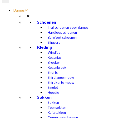
Dames
Schoenen
Trailschoenen voor dames
Hardloopschoenen
Barefoot schoenen
Slippers
Kleding
Windjas
Regenjas
Broeken
Regenbroek
Shorts
Shirt lange mouw
Shirt korte mouw
Singlet
Hoodie
Sokken
Sokken
Teensokken
Kuitstukken
Compressie kousen