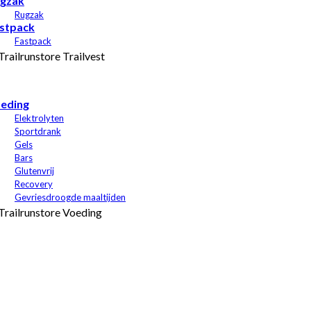
gzak
Rugzak
stpack
Fastpack
eding
Elektrolyten
Sportdrank
Gels
Bars
Glutenvrij
Recovery
Gevriesdroogde maaltijden
Sables